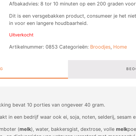
Afbakadvies: 8 tor 10 minuten op een 200 graden voo
Dit is een versgebakken product, consumeer je het nie
in voor een langere houdbaarheid.
Uitverkocht
Artikelnummer:
0853
Categorieën:
Broodjes
,
Home
NG
BEO
king bevat 10 porties van ongeveer 40 gram.
t in een bedrijf waar ook ei, soja, noten, selderij, sesam 
mboter (
melk
), water, bakkersgist, dextrose, volle
melk
poe