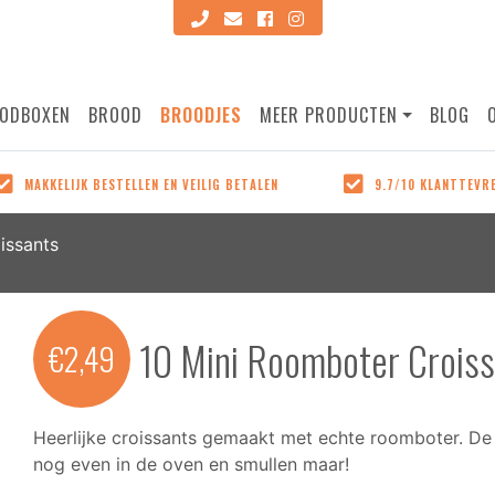
ODBOXEN
BROOD
BROODJES
MEER PRODUCTEN
BLOG
IJK BESTELLEN EN VEILIG BETALEN
9.7/10 KLANTTEVREDENHEID
SLUITEN
MAKKELIJK BESTELLEN EN VEILIG BETALEN
9.7/10 KLANTTEVR
ze producten zijn makkelijk
Volgens onze klanten. Lees
tellen op onze site en
reviews bij onze producten
issants
n kan veilig met de
google!
hillende betaalmethodes!
10 Mini Roomboter Crois
€
2,49
Heerlijke croissants gemaakt met echte roomboter. De 
nog even in de oven en smullen maar!