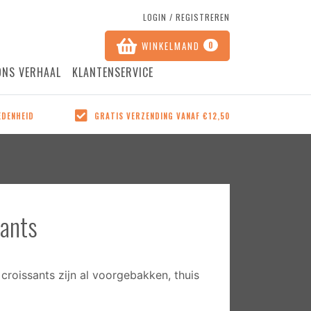
LOGIN / REGISTREREN
WINKELMAND
0
ONS VERHAAL
KLANTENSERVICE
GRATIS VERZENDING VANAF €12,50
EDENHEID
GRATIS VERZENDING VANAF €12,50
 de
Vanaf 12,50 krijgt u uw bestelling
 of op
gratis thuisbezorgd, in heel
Nederland!
sants
croissants zijn al voorgebakken, thuis