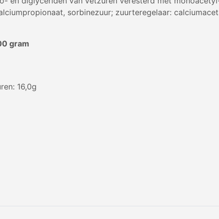
no- en diglyceriden van vetzuren veresterd met monoacetyl-
lciumpropionaat, sorbinezuur; zuurteregelaar: calciumacet
00 gram
ren: 16,0g