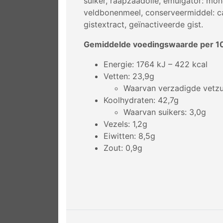
suiker, raapzaadolie, emulgator: mo
veldbonenmeel, conserveermiddel: ca
gistextract, geïnactiveerde gist.
Gemiddelde voedingswaarde per 1
Energie: 1764 kJ – 422 kcal
Vetten: 23,9g
Waarvan verzadigde vetzu
Koolhydraten: 42,7g
Waarvan suikers: 3,0g
Vezels: 1,2g
Eiwitten: 8,5g
Zout: 0,9g