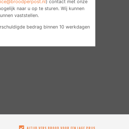
vice@broodperpost.nl
) contact met onze
ogelijk naar u op te sturen. Wij kunnen
unnen vaststellen.
 verschuldigde bedrag binnen 10 werkdagen
ALTIJD VERS BROOD VOOR EEN LAGE PRIJS