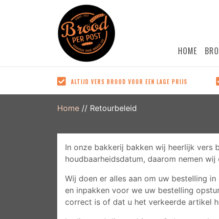
HOME
BRO
ALTIJD VERS BROOD VOOR EEN LAGE
MAKKEL
ALTIJD VERS BROOD VOOR EEN LAGE PRIJS
PRIJS
Al on
Door de grote aantallen hebben
te bes
Home
//
Retourbeleid
wij veel bakprocessen kunnen
betale
automatiseren. Zo kunnen wij
versc
constante kwaliteit bieden voor
In onze bakkerij bakken wij heerlijk vers
een lage prijs!
houdbaarheidsdatum, daarom nemen wij d
Wij doen er alles aan om uw bestelling in
en inpakken voor we uw bestelling opstur
correct is of dat u het verkeerde artikel 