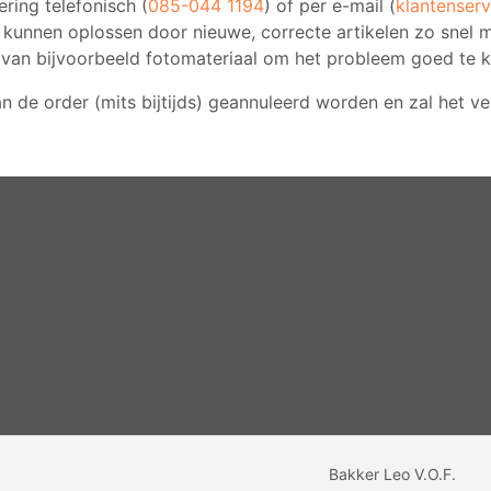
ering telefonisch (
085-044 1194
) of per e-mail (
klantenser
 kunnen oplossen door nieuwe, correcte artikelen zo snel m
m van bijvoorbeeld fotomateriaal om het probleem goed te k
 kan de order (mits bijtijds) geannuleerd worden en zal het
Bakker Leo V.O.F.