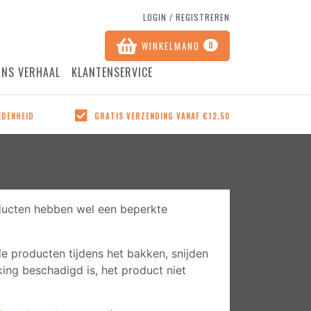
LOGIN / REGISTREREN
WINKELMAND
0
ONS VERHAAL
KLANTENSERVICE
GRATIS VERZENDING VANAF €12,50
EDENHEID
GRATIS VERZENDING VANAF €12,50
 de
Vanaf 12,50 krijgt u uw bestelling
 of op
gratis thuisbezorgd, in heel
Nederland!
roducten hebben wel een beperkte
de producten tijdens het bakken, snijden
ing beschadigd is, het product niet