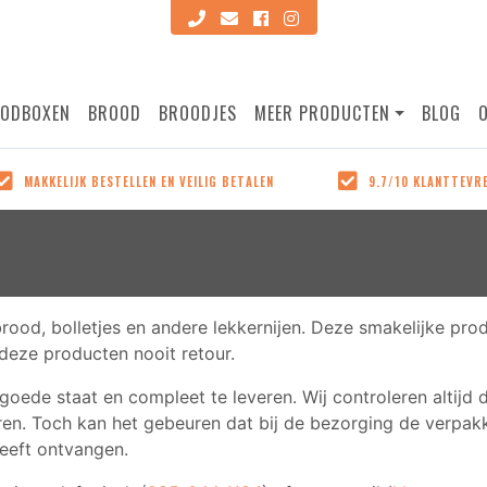
ODBOXEN
BROOD
BROODJES
MEER PRODUCTEN
BLOG
IJK BESTELLEN EN VEILIG BETALEN
9.7/10 KLANTTEVREDENHEID
SLUITEN
MAKKELIJK BESTELLEN EN VEILIG BETALEN
9.7/10 KLANTTEVR
ze producten zijn makkelijk
Volgens onze klanten. Lees
tellen op onze site en
reviews bij onze producten
n kan veilig met de
google!
hillende betaalmethodes!
 brood, bolletjes en andere lekkernijen. Deze smakelijke p
eze producten nooit retour.
 goede staat en compleet te leveren. Wij controleren altijd 
en. Toch kan het gebeuren dat bij de bezorging de verpakk
heeft ontvangen.