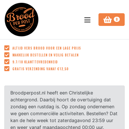
0
ALTIJD VERS BROOD VOOR EEN LAGE PRIJS
SLUITEN
ALTIJD VERS BROOD VOOR EEN LAGE PRIJS
Door de grote aantallen hebben wij veel bakprocessen
MAKKELIJK BESTELLEN EN VEILIG BETALEN
kunnen automatiseren. Zo kunnen wij constante
9.7/10 KLANTTEVREDENHEID
kwaliteit bieden voor een lage prijs!
GRATIS VERZENDING VANAF €12,50
MAKKELIJK BESTELLEN EN VEILIG BETALEN
Al onze producten zijn makkelijk te bestellen op onze
Broodperpost.nl heeft een Christelijke
site en betalen kan veilig met de verschillende
achtergrond. Daarbij hoort de overtuiging dat
betaalmethodes!
zondag een rustdag is. Op zondag ondernemen
9.7/10 KLANTTEVREDENHEID
we geen commerciële activiteiten. Bestellen? Dat
kan de hele week tot zaterdagavond 23:59 uur
Volgens onze klanten. Lees de reviews bij onze
en weer vanaf maandagochtend 00:00 uur.
producten of op google!