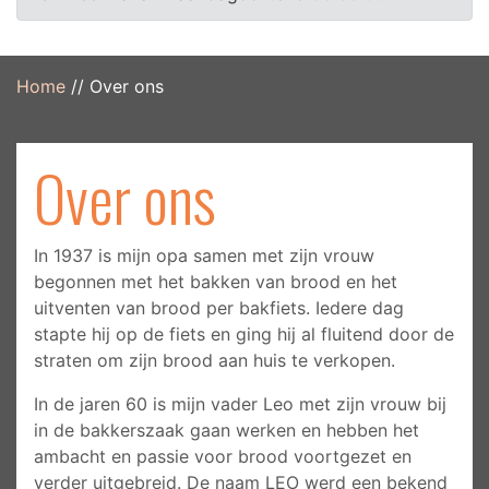
GRATIS VERZENDING VANAF €12,50
Vanaf 12,50 krijgt u uw bestelling gratis thuisbezorgd,
Home
//
Over ons
in heel Nederland!
Over ons
In 1937 is mijn opa samen met zijn vrouw
begonnen met het bakken van brood en het
uitventen van brood per bakfiets. Iedere dag
stapte hij op de fiets en ging hij al fluitend door de
straten om zijn brood aan huis te verkopen.
In de jaren 60 is mijn vader Leo met zijn vrouw bij
in de bakkerszaak gaan werken en hebben het
ambacht en passie voor brood voortgezet en
verder uitgebreid. De naam LEO werd een bekend