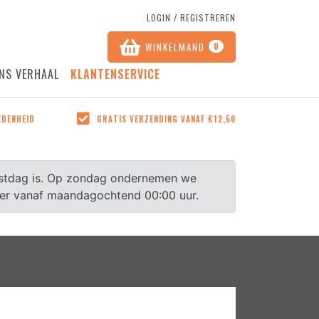
LOGIN / REGISTREREN
WINKELMAND
0
NS VERHAAL
KLANTENSERVICE
GRATIS VERZENDING VANAF €12,50
EDENHEID
GRATIS VERZENDING VANAF €12,50
 de
Vanaf 12,50 krijgt u uw bestelling
 of op
gratis thuisbezorgd, in heel
Nederland!
rustdag is. Op zondag ondernemen we
eer vanaf maandagochtend 00:00 uur.