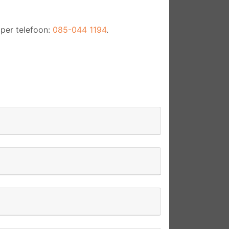
per telefoon:
085-044 1194
.