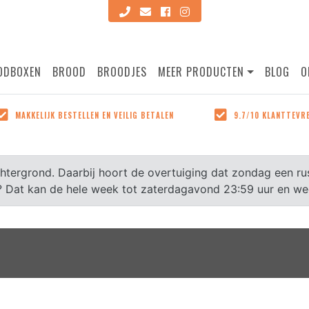
ODBOXEN
BROOD
BROODJES
MEER PRODUCTEN
BLOG
O
IJK BESTELLEN EN VEILIG BETALEN
9.7/10 KLANTTEVREDENHEID
SLUITEN
MAKKELIJK BESTELLEN EN VEILIG BETALEN
9.7/10 KLANTTEVR
ze producten zijn makkelijk
Volgens onze klanten. Lees
tellen op onze site en
reviews bij onze producten
n kan veilig met de
google!
achtergrond. Daarbij hoort de overtuiging dat zondag een 
hillende betaalmethodes!
en? Dat kan de hele week tot zaterdagavond 23:59 uur en w