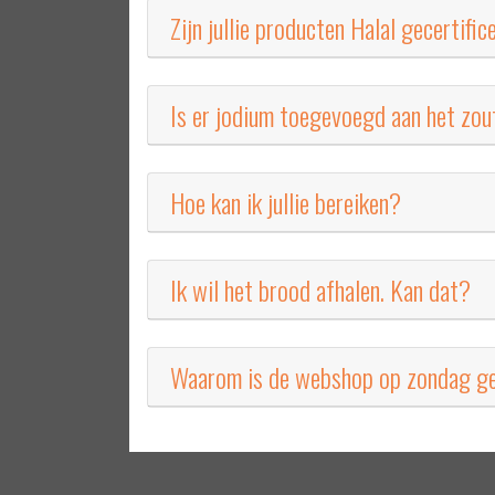
Zijn jullie producten Halal gecertifi
Is er jodium toegevoegd aan het zout
Hoe kan ik jullie bereiken?
Ik wil het brood afhalen. Kan dat?
Waarom is de webshop op zondag g