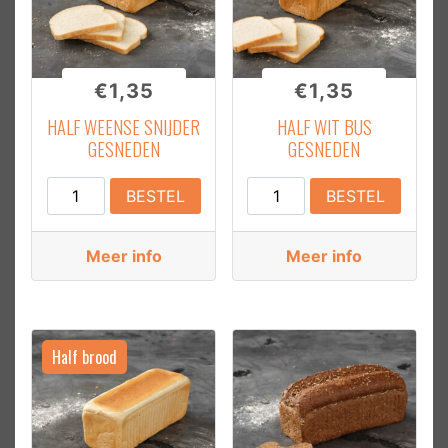
€
1,35
€
1,35
HALF WEENSE SNIJDER
HALF WIT BUS
GESNEDEN
GESNEDEN
Half
Half
BESTEL
BESTEL
Weense
Wit
snijder
Bus
Meer info
Meer info
Gesneden
Gesneden
aantal
aantal
Half brood