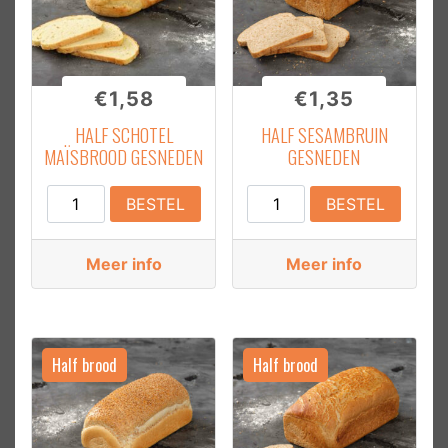
€
1,58
€
1,35
HALF SCHOTEL
HALF SESAMBRUIN
MAÏSBROOD GESNEDEN
GESNEDEN
Half
Half
BESTEL
BESTEL
Schotel
Sesambruin
Maïsbrood
Gesneden
Meer info
Meer info
Gesneden
aantal
aantal
Half brood
Half brood