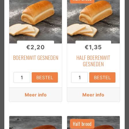
€
2,20
€
1,35
BOERENWIT GESNEDEN
HALF BOERENWIT
GESNEDEN
Boerenwit
Half
BESTEL
BESTEL
Gesneden
Boerenwit
aantal
Gesneden
Meer info
Meer info
aantal
Half brood