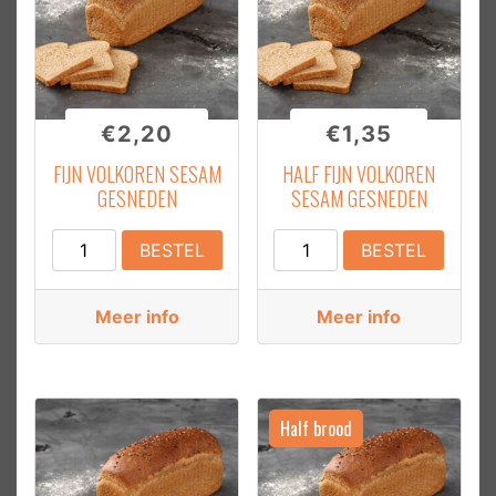
€
2,20
€
1,35
FIJN VOLKOREN SESAM
HALF FIJN VOLKOREN
GESNEDEN
SESAM GESNEDEN
Fijn
Half
BESTEL
BESTEL
Volkoren
Fijn
sesam
Volkoren
Meer info
Meer info
Gesneden
Sesam
aantal
Gesneden
aantal
Half brood