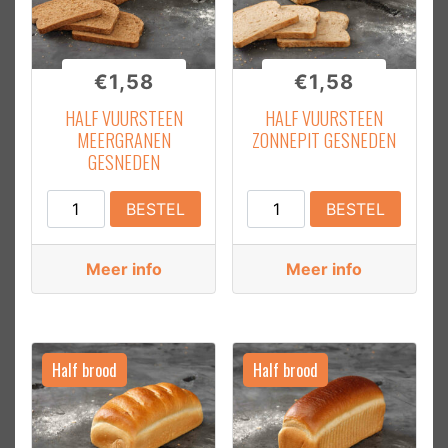
€
1,58
€
1,58
HALF VUURSTEEN
HALF VUURSTEEN
MEERGRANEN
ZONNEPIT GESNEDEN
GESNEDEN
Half
Half
BESTEL
BESTEL
Vuursteen
Vuursteen
Meergranen
zonnepit
Meer info
Meer info
Gesneden
Gesneden
aantal
aantal
Half brood
Half brood