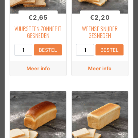
€
2,65
€
2,20
VUURSTEEN ZONNEPIT
WEENSE SNIJDER
GESNEDEN
GESNEDEN
Vuursteen
Weense
BESTEL
BESTEL
zonnepit
snijder
Gesneden
Gesneden
Meer info
Meer info
aantal
aantal