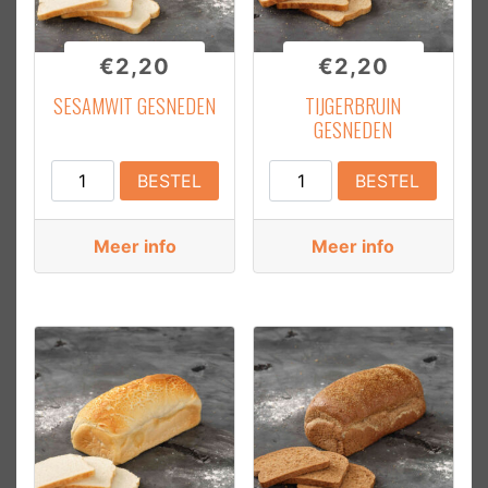
€
2,20
€
2,20
SESAMWIT GESNEDEN
TIJGERBRUIN
GESNEDEN
Sesamwit
Tijgerbruin
BESTEL
BESTEL
Gesneden
Gesneden
aantal
aantal
Meer info
Meer info