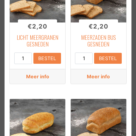
€
2,20
€
2,20
LICHT MEERGRANEN
MEERZADEN BUS
GESNEDEN
GESNEDEN
Licht
Meerzaden
BESTEL
BESTEL
Meergranen
Bus
Gesneden
Gesneden
Meer info
Meer info
aantal
aantal