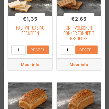
€
1,35
€
2,65
HALF WIT CASINO
KNIP VOLKOREN
GESNEDEN
DONKER ZONNEPIT
GESNEDEN
Half
Knip
BESTEL
BESTEL
Wit
Volkoren
Casino
Donker
Meer info
Meer info
Gesneden
Zonnepit
aantal
Gesneden
aantal