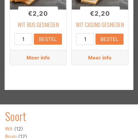
€
2,20
€
2,20
WIT BUS GESNEDEN
WIT CASINO GESNEDEN
Wit
Wit
BESTEL
BESTEL
Bus
Casino
Gesneden
Gesneden
Meer info
Meer info
aantal
aantal
Soort
Bakker Leo V.O.F.
BLOG
OVER ONS
Wit
(12)
KLANTENSERVICE
Bruin
(12)