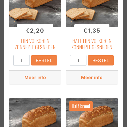
€
2,20
€
1,35
FIJN VOLKOREN
HALF FIJN VOLKOREN
ZONNEPIT GESNEDEN
ZONNEPIT GESNEDEN
Fijn
Half
BESTEL
BESTEL
volkoren
Fijn
zonnepit
Volkoren
Meer info
Meer info
Gesneden
zonnepit
aantal
Gesneden
aantal
Half brood