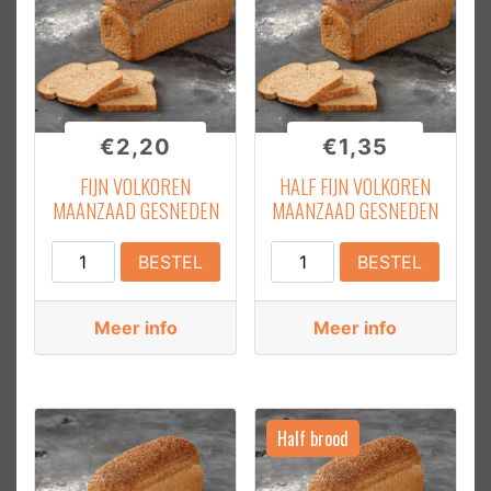
€
2,20
€
1,35
FIJN VOLKOREN
HALF FIJN VOLKOREN
MAANZAAD GESNEDEN
MAANZAAD GESNEDEN
Fijn
Half
BESTEL
BESTEL
Volkoren
Fijn
Maanzaad
Volkoren
Meer info
Meer info
Gesneden
Maanzaad
aantal
Gesneden
aantal
Half brood