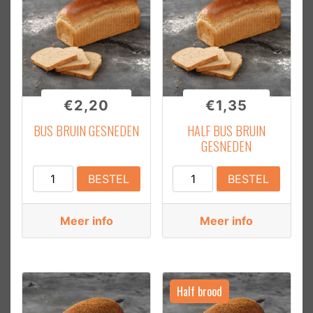
€
2,20
€
1,35
BUS BRUIN GESNEDEN
HALF BUS BRUIN
GESNEDEN
Bus
Half
BESTEL
BESTEL
Bruin
Bus
Gesneden
Bruin
Meer info
Meer info
aantal
Gesneden
aantal
Half brood