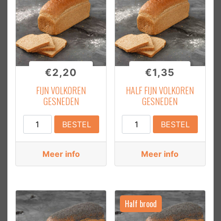
€
2,20
€
1,35
FIJN VOLKOREN
HALF FIJN VOLKOREN
GESNEDEN
GESNEDEN
Fijn
Half
BESTEL
BESTEL
Volkoren
Fijn
Gesneden
Volkoren
Meer info
Meer info
aantal
Gesneden
aantal
Half brood