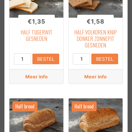
€
1,35
€
1,58
HALF TIJGERWIT
HALF VOLKOREN KNIP
GESNEDEN
DONKER ZONNEPIT
GESNEDEN
Half
Half
BESTEL
BESTEL
Tijgerwit
Volkoren
Gesneden
Knip
Meer info
Meer info
aantal
Donker
Zonnepit
Gesneden
aantal
Half brood
Half brood