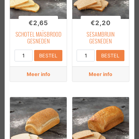
€
2,65
€
2,20
SCHOTEL MAÏSBROOD
SESAMBRUIN
GESNEDEN
GESNEDEN
Schotel
Sesambruin
BESTEL
BESTEL
Maïsbrood
Gesneden
Gesneden
aantal
Meer info
Meer info
aantal