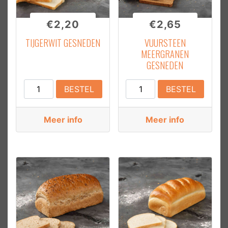
€
2,20
€
2,65
TIJGERWIT GESNEDEN
VUURSTEEN
MEERGRANEN
GESNEDEN
Tijgerwit
Vuursteen
BESTEL
BESTEL
Gesneden
Meergranen
aantal
Gesneden
Meer info
Meer info
aantal