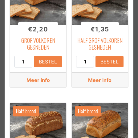
€
2,20
€
1,35
GROF VOLKOREN
HALF GROF VOLKOREN
GESNEDEN
GESNEDEN
Grof
Half
BESTEL
BESTEL
Volkoren
Grof
Gesneden
Volkoren
Meer info
Meer info
aantal
Gesneden
aantal
Half brood
Half brood