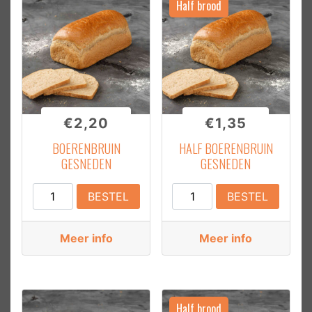
Half brood
GRATIS VERZENDING VANAF €12,50
Vanaf 12,50 krijgt u uw bestelling gratis thuisbezorgd,
in heel Nederland!
€
2,20
€
1,35
BOERENBRUIN
HALF BOERENBRUIN
GESNEDEN
GESNEDEN
Boerenbruin
Half
BESTEL
BESTEL
Gesneden
Boerenbruin
aantal
Gesneden
Meer info
Meer info
aantal
Half brood