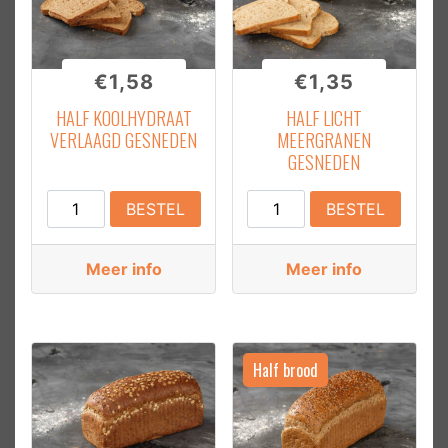
€
1,58
€
1,35
HALF KOOLHYDRAAT
HALF LICHT
VERLAAGD GESNEDEN
MEERGRANEN
GESNEDEN
Half
Half
BESTEL
BESTEL
Koolhydraat
Licht
Verlaagd
Meergranen
Meer info
Meer info
Gesneden
Gesneden
aantal
aantal
Half brood