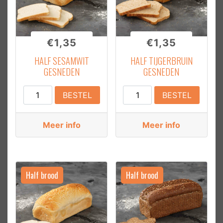
€
1,35
€
1,35
HALF SESAMWIT
HALF TIJGERBRUIN
GESNEDEN
GESNEDEN
Half
Half
BESTEL
BESTEL
Sesamwit
Tijgerbruin
Gesneden
Gesneden
Meer info
Meer info
aantal
aantal
Half brood
Half brood